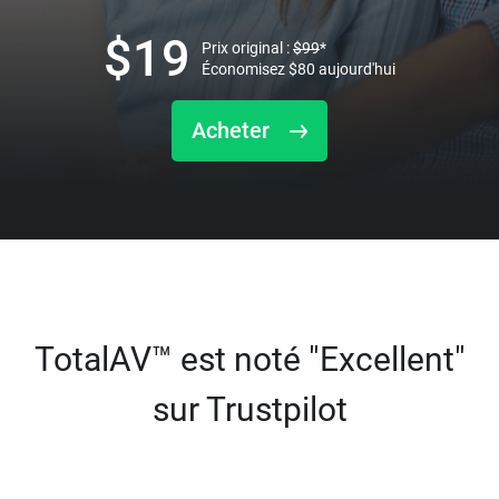
$
19
Prix original :
$
99
*
Économisez
$
80
aujourd'hui
Acheter
TotalAV™ est noté "Excellent"
sur Trustpilot