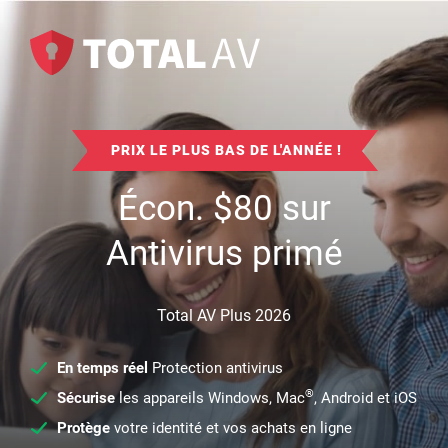
PRIX LE PLUS BAS DE L'ANNÉE !
Écon.
$
80
sur
Antivirus primé
Total AV Plus 2026
En temps réel
Protection antivirus
®
Sécurise
les appareils Windows, Mac
, Android et iOS
Protège
votre identité et vos achats en ligne