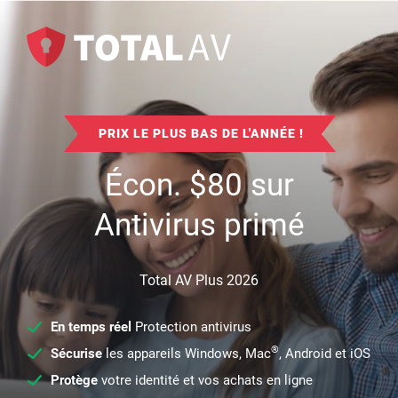
PRIX LE PLUS BAS DE L'ANNÉE !
Écon.
$
80
sur
Antivirus primé
Total AV Plus 2026
En temps réel
Protection antivirus
®
Sécurise
les appareils Windows, Mac
, Android et iOS
Protège
votre identité et vos achats en ligne