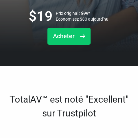
$
19
Prix original :
$
99
*
Économisez
$
80
aujourd'hui
Acheter
TotalAV™ est noté "Excellent"
sur Trustpilot