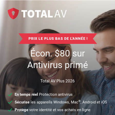
PRIX LE PLUS BAS DE L'ANNÉE !
Écon.
$
80
sur
Antivirus primé
Total AV Plus 2026
En temps réel
Protection antivirus
®
Sécurise
les appareils Windows, Mac
, Android et iOS
Protège
votre identité et vos achats en ligne