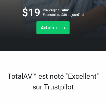
$
19
Prix original :
$
99
*
Économisez
$
80
aujourd'hui
Acheter
TotalAV™ est noté "Excellent"
sur Trustpilot