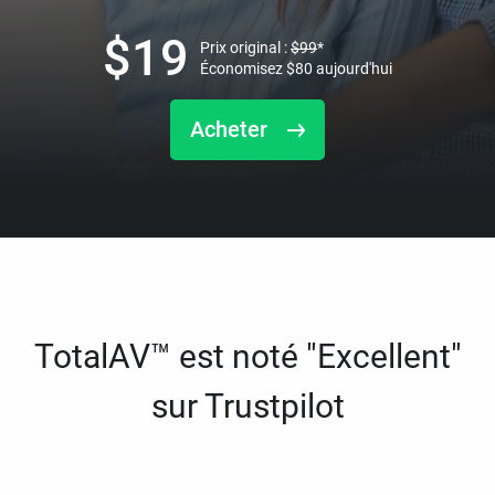
$
19
Prix original :
$
99
*
Économisez
$
80
aujourd'hui
Acheter
TotalAV™ est noté "Excellent"
sur Trustpilot