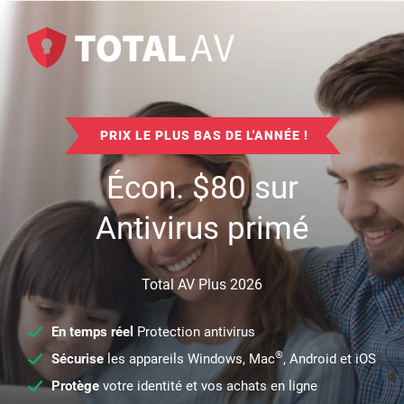
PRIX LE PLUS BAS DE L'ANNÉE !
Écon.
$
80
sur
Antivirus primé
Total AV Plus 2026
En temps réel
Protection antivirus
®
Sécurise
les appareils Windows, Mac
, Android et iOS
Protège
votre identité et vos achats en ligne