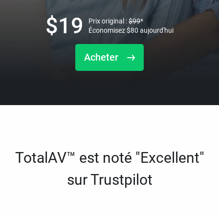
$
19
Prix original :
$
99
*
Économisez
$
80
aujourd'hui
Acheter
TotalAV™ est noté "Excellent"
sur Trustpilot