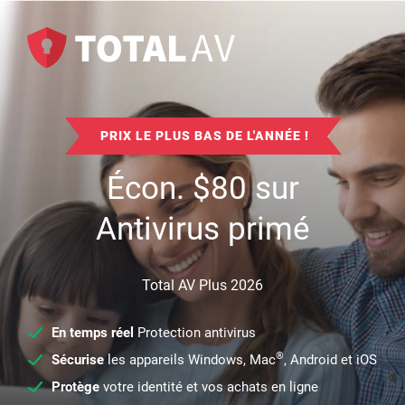
PRIX LE PLUS BAS DE L'ANNÉE !
Écon.
$
80
sur
Antivirus primé
Total AV Plus 2026
En temps réel
Protection antivirus
®
Sécurise
les appareils Windows, Mac
, Android et iOS
Protège
votre identité et vos achats en ligne