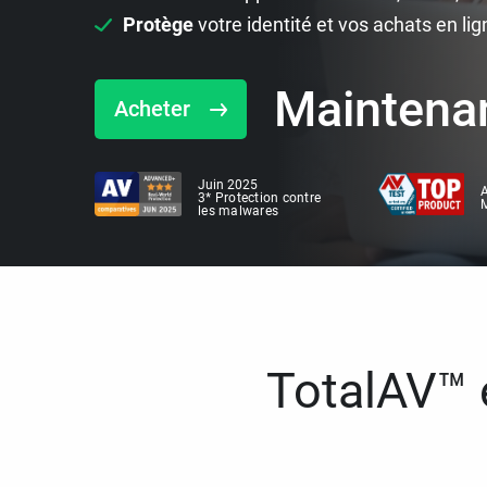
Protège
votre identité et vos achats en lig
Maintena
Acheter
Juin 2025
A
3* Protection contre
M
les malwares
TotalAV™ e