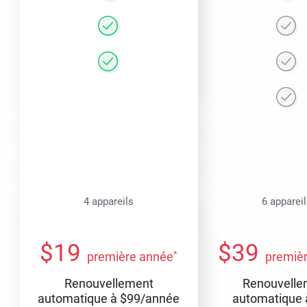
4 appareils
6 apparei
$
19
$
39
*
première année
premiè
Renouvellement
Renouvelle
automatique à
$
99
/année
automatique