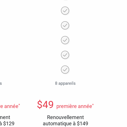
ls
8 appareils
$
49
*
*
re année
première année
ment
Renouvellement
 à
$
129
automatique à
$
149