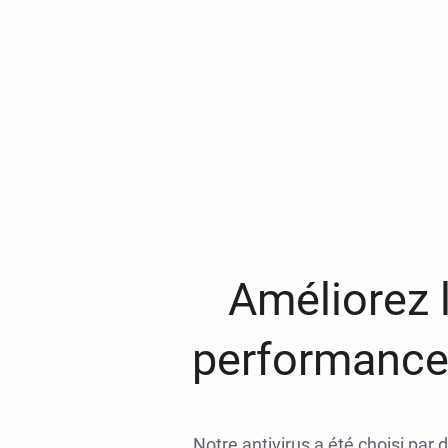
Améliorez l
performances
Notre antivirus a été choisi par 