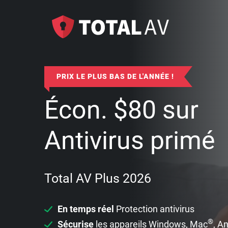
PRIX LE PLUS BAS DE L'ANNÉE !
Écon.
$
80
sur
Antivirus primé
Total AV Plus 2026
En temps réel
Protection antivirus
®
Sécurise
les appareils Windows, Mac
, A