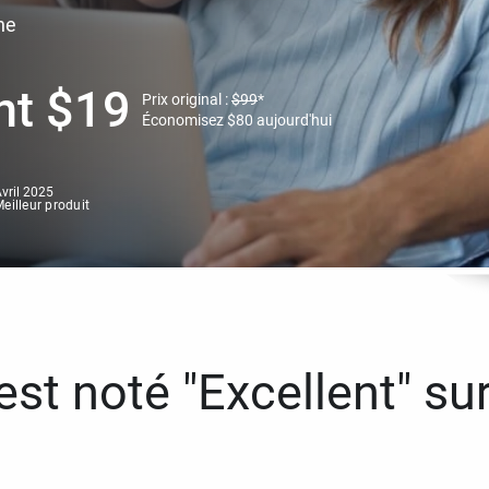
ne
nt
$
19
Prix original :
$
99
*
Économisez
$
80
aujourd'hui
vril 2025
eilleur produit
st noté "Excellent" sur