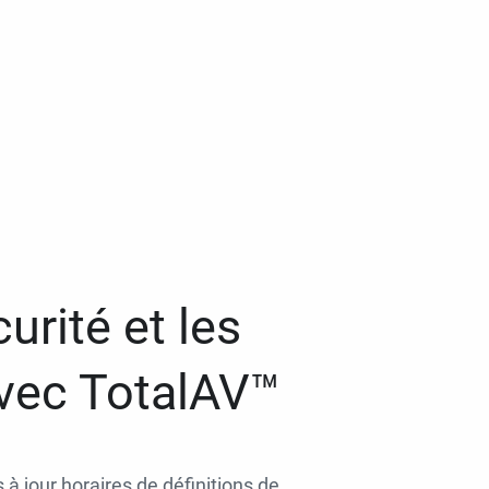
urité et les
avec TotalAV™
 à jour horaires de définitions de