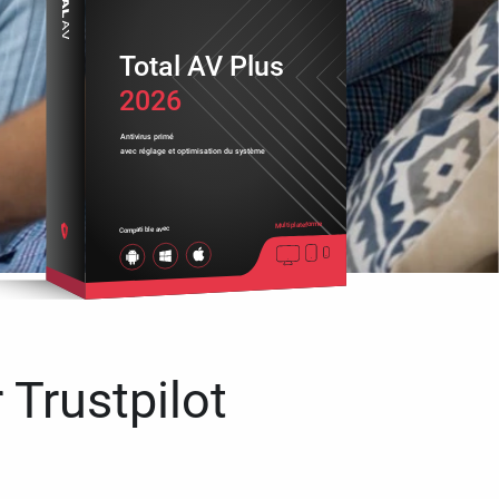
Total AV Plus
2026
Antivirus primé
avec réglage et optimisation du système
Multiplateforme
Compatible avec
 Trustpilot