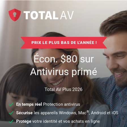
PRIX LE PLUS BAS DE L'ANNÉE !
Écon.
$
80
sur
Antivirus primé
Total AV Plus 2026
En temps réel
Protection antivirus
®
Sécurise
les appareils Windows, Mac
, Android et iOS
Protège
votre identité et vos achats en ligne