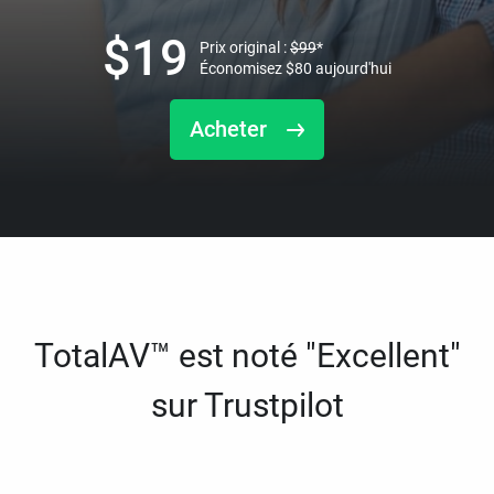
$
19
Prix original :
$
99
*
Économisez
$
80
aujourd'hui
Acheter
TotalAV™ est noté "Excellent"
sur Trustpilot