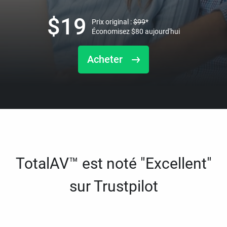
$
19
Prix original :
$
99
*
Économisez
$
80
aujourd'hui
Acheter
TotalAV™ est noté "Excellent"
sur Trustpilot