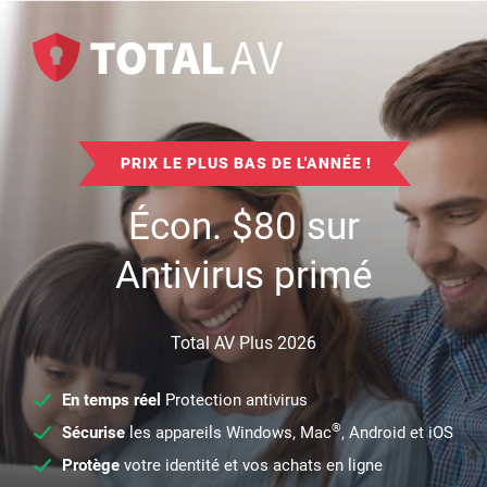
PRIX LE PLUS BAS DE L'ANNÉE !
Écon.
$
80
sur
Antivirus primé
Total AV Plus 2026
En temps réel
Protection antivirus
®
Sécurise
les appareils Windows, Mac
, Android et iOS
Protège
votre identité et vos achats en ligne