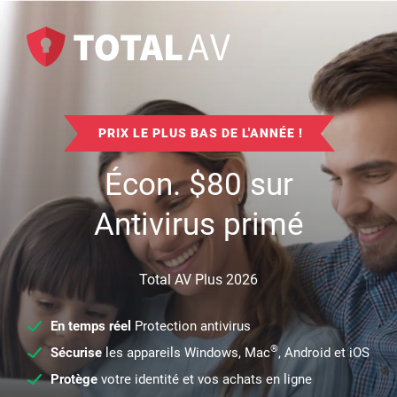
PRIX LE PLUS BAS DE L'ANNÉE !
Écon.
$
80
sur
Antivirus primé
Total AV Plus 2026
En temps réel
Protection antivirus
®
Sécurise
les appareils Windows, Mac
, Android et iOS
Protège
votre identité et vos achats en ligne