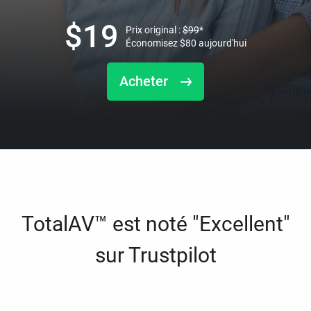
$
19
Prix original :
$
99
*
Économisez
$
80
aujourd'hui
Acheter
TotalAV™ est noté "Excellent"
sur Trustpilot