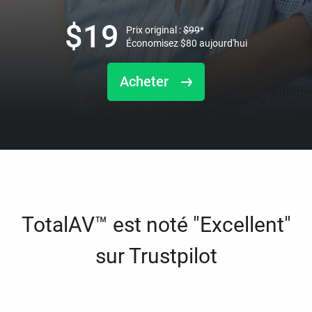
$
19
Prix original :
$
99
*
Économisez
$
80
aujourd'hui
Acheter
TotalAV™ est noté "Excellent"
sur Trustpilot