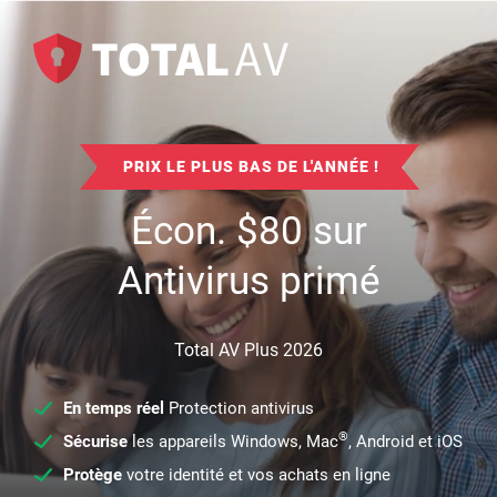
PRIX LE PLUS BAS DE L'ANNÉE !
Écon.
$
80
sur
Antivirus primé
Total AV Plus 2026
En temps réel
Protection antivirus
®
Sécurise
les appareils Windows, Mac
, Android et iOS
Protège
votre identité et vos achats en ligne