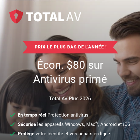
PRIX LE PLUS BAS DE L'ANNÉE !
Écon.
$
80
sur
Antivirus primé
Total AV Plus 2026
En temps réel
Protection antivirus
®
Sécurise
les appareils Windows, Mac
, Android et iOS
Protège
votre identité et vos achats en ligne