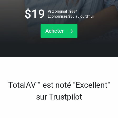
$
19
Prix original :
$
99
*
Économisez
$
80
aujourd'hui
Acheter
TotalAV™ est noté "Excellent"
sur Trustpilot