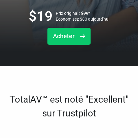
$
19
Prix original :
$
99
*
Économisez
$
80
aujourd'hui
Acheter
TotalAV™ est noté "Excellent"
sur Trustpilot