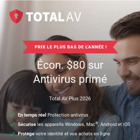
PRIX LE PLUS BAS DE L'ANNÉE !
Écon.
$
80
sur
Antivirus primé
Total AV Plus 2026
En temps réel
Protection antivirus
®
Sécurise
les appareils Windows, Mac
, Android et iOS
Protège
votre identité et vos achats en ligne