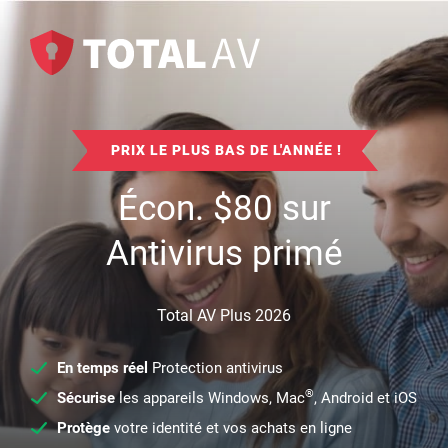
PRIX LE PLUS BAS DE L'ANNÉE !
Écon.
$
80
sur
Antivirus primé
Total AV Plus 2026
En temps réel
Protection antivirus
®
Sécurise
les appareils Windows, Mac
, Android et iOS
Protège
votre identité et vos achats en ligne