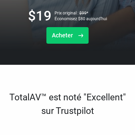
$
19
Prix original :
$
99
*
Économisez
$
80
aujourd'hui
Acheter
TotalAV™ est noté "Excellent"
sur Trustpilot