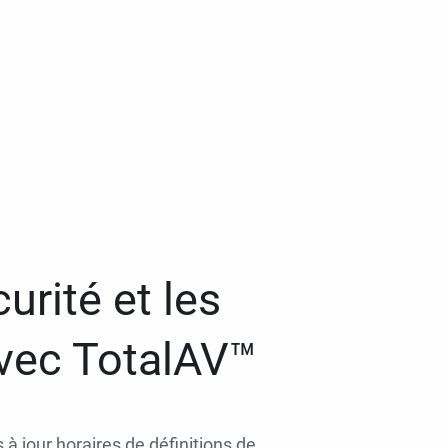
urité et les
avec TotalAV™
 à jour horaires de définitions de