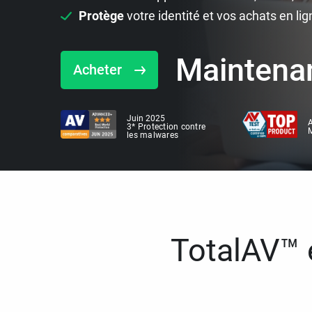
Protège
votre identité et vos achats en lig
Maintena
Acheter
Juin 2025
A
3* Protection contre
M
les malwares
TotalAV™ e