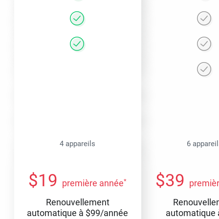
4 appareils
6 apparei
$
19
$
39
*
première année
premiè
Renouvellement
Renouvelle
automatique à
$
99
/année
automatique