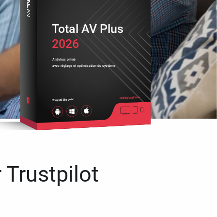
Total AV Plus
2026
Antivirus primé
avec réglage et optimisation du système
Multiplateforme
Compatible avec
 Trustpilot