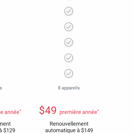
ls
8 appareils
$
49
*
*
re année
première année
ment
Renouvellement
 à
$
129
automatique à
$
149