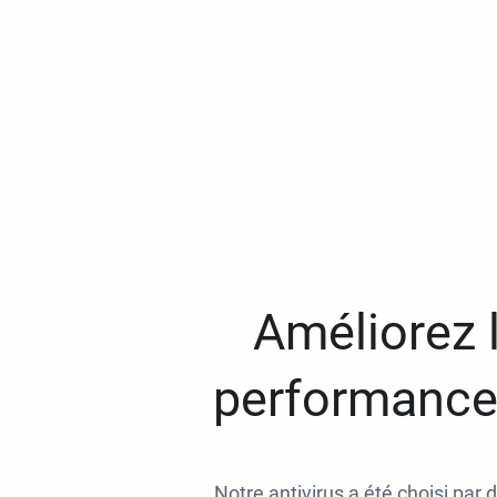
Améliorez l
performances
Notre antivirus a été choisi par 