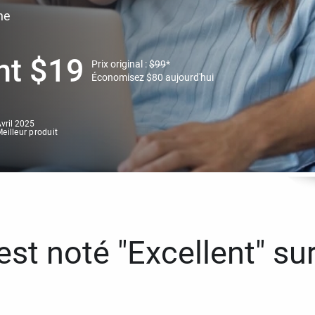
ne
nt
$
19
Prix original :
$
99
*
Économisez
$
80
aujourd'hui
vril 2025
eilleur produit
st noté "Excellent" sur