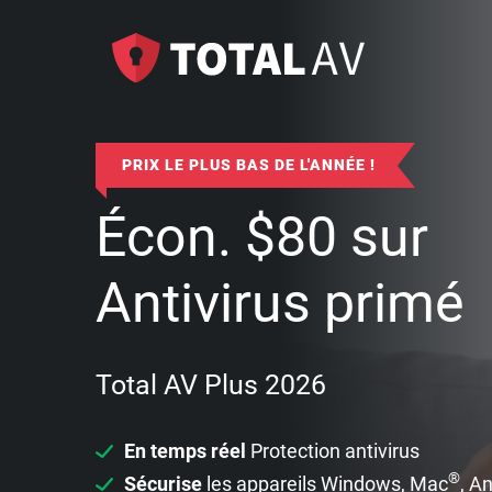
PRIX LE PLUS BAS DE L'ANNÉE !
Écon.
$
80
sur
Antivirus primé
Total AV Plus 2026
En temps réel
Protection antivirus
®
Sécurise
les appareils Windows, Mac
, A