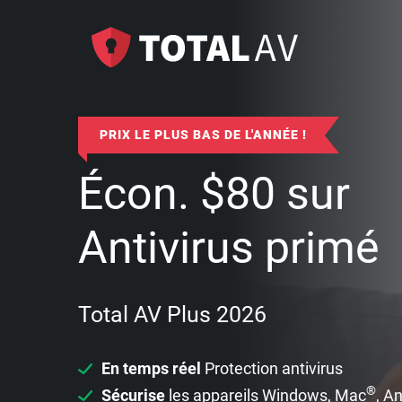
PRIX LE PLUS BAS DE L'ANNÉE !
Écon.
$
80
sur
Antivirus primé
Total AV Plus 2026
En temps réel
Protection antivirus
®
Sécurise
les appareils Windows, Mac
, A