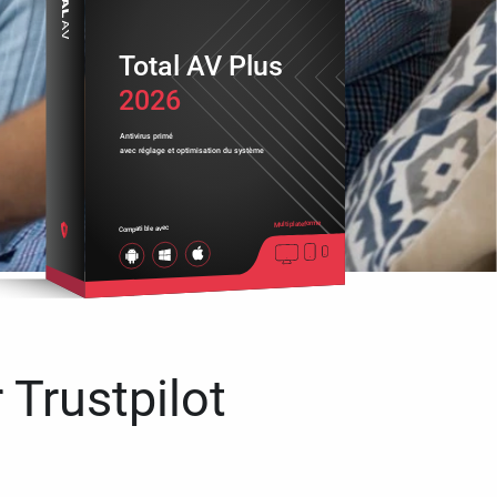
Total AV Plus
2026
Antivirus primé
avec réglage et optimisation du système
Multiplateforme
Compatible avec
 Trustpilot