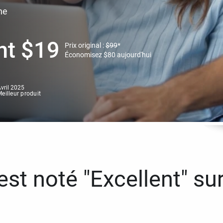
ne
nt
$
19
Prix original :
$
99
*
Économisez
$
80
aujourd'hui
vril 2025
eilleur produit
st noté "Excellent" sur