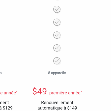
ls
8 appareils
$
49
*
*
re année
première année
ment
Renouvellement
 à
$
129
automatique à
$
149