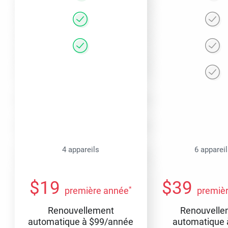
4 appareils
6 apparei
$
19
$
39
*
première année
premiè
Renouvellement
Renouvelle
automatique à
$
99
/année
automatique