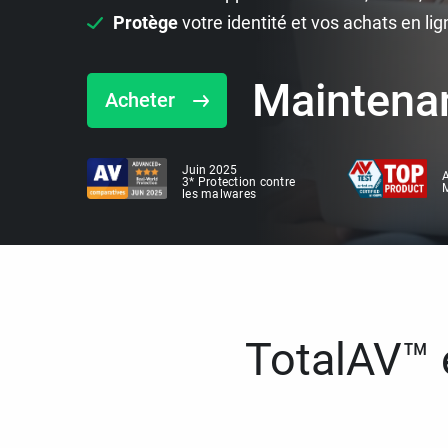
Protège
votre identité et vos achats en lig
Maintena
Acheter
Juin 2025
A
3* Protection contre
M
les malwares
TotalAV™ e