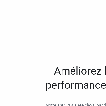
Améliorez l
performances
Notre antivirus a été choisi par 