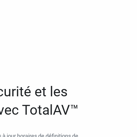
urité et les
avec TotalAV™
 à jour horaires de définitions de