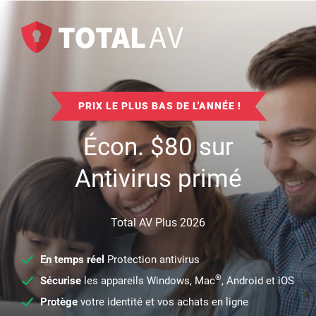
PRIX LE PLUS BAS DE L'ANNÉE !
Écon.
$
80
sur
Antivirus primé
Total AV Plus 2026
En temps réel
Protection antivirus
®
Sécurise
les appareils Windows, Mac
, Android et iOS
Protège
votre identité et vos achats en ligne