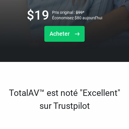
$
19
Prix original :
$
99
*
Économisez
$
80
aujourd'hui
Acheter
TotalAV™ est noté "Excellent"
sur Trustpilot