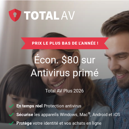
PRIX LE PLUS BAS DE L'ANNÉE !
Écon.
$
80
sur
Antivirus primé
Total AV Plus 2026
En temps réel
Protection antivirus
®
Sécurise
les appareils Windows, Mac
, Android et iOS
Protège
votre identité et vos achats en ligne