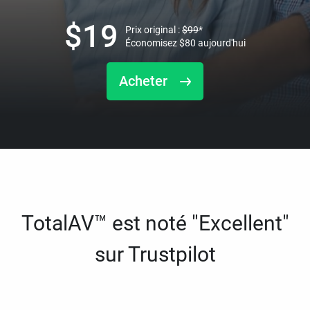
$
19
Prix original :
$
99
*
Économisez
$
80
aujourd'hui
Acheter
TotalAV™ est noté "Excellent"
sur Trustpilot