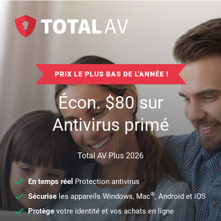
PRIX LE PLUS BAS DE L'ANNÉE !
Écon.
$
80
sur
Antivirus primé
Total AV Plus 2026
En temps réel
Protection antivirus
®
Sécurise
les appareils Windows, Mac
, Android et iOS
Protège
votre identité et vos achats en ligne