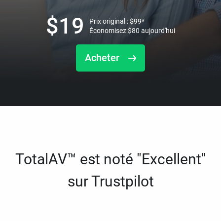
$
19
Prix original :
$
99
*
Économisez
$
80
aujourd'hui
Acheter
TotalAV™ est noté "Excellent"
sur Trustpilot