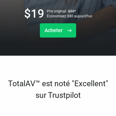
$
19
Prix original :
$
99
*
Économisez
$
80
aujourd'hui
Acheter
TotalAV™ est noté "Excellent"
sur Trustpilot