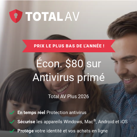
PRIX LE PLUS BAS DE L'ANNÉE !
Écon.
$
80
sur
Antivirus primé
Total AV Plus 2026
En temps réel
Protection antivirus
®
Sécurise
les appareils Windows, Mac
, Android et iOS
Protège
votre identité et vos achats en ligne