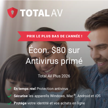
PRIX LE PLUS BAS DE L'ANNÉE !
Écon.
$
80
sur
Antivirus primé
Total AV Plus 2026
En temps réel
Protection antivirus
®
Sécurise
les appareils Windows, Mac
, Android et iOS
Protège
votre identité et vos achats en ligne