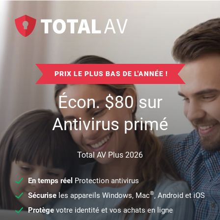
PRIX LE PLUS BAS DE L'ANNÉE !
Écon.
$
80
sur
Antivirus primé
Total AV Plus 2026
En temps réel
Protection antivirus
®
Sécurise
les appareils Windows, Mac
, Android et iOS
Protège
votre identité et vos achats en ligne