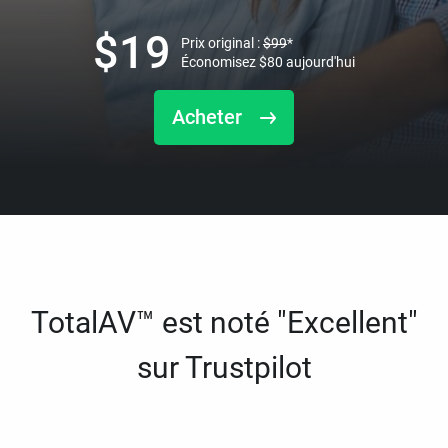
$
19
Prix original :
$
99
*
Économisez
$
80
aujourd'hui
Acheter
TotalAV™ est noté "Excellent"
sur Trustpilot