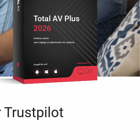
Total AV Plus
2026
Antivirus primé
avec réglage et optimisation du système
Multiplateforme
Compatible avec
 Trustpilot