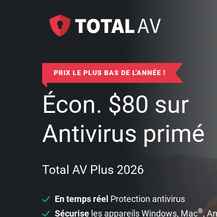
PRIX LE PLUS BAS DE L'ANNÉE !
Écon.
$
80
sur
Antivirus primé
Total AV Plus 2026
En temps réel
Protection antivirus
®
Sécurise
les appareils Windows, Mac
, A