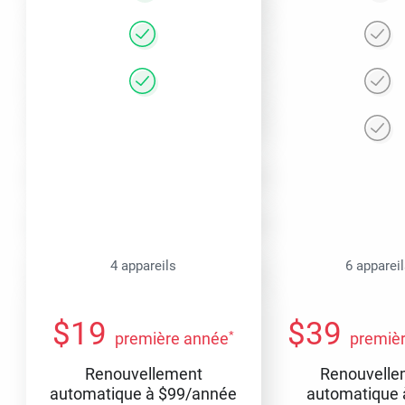
4 appareils
6 apparei
$
19
$
39
*
première année
premiè
Renouvellement
Renouvelle
automatique à
$
99
/année
automatique