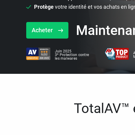
Protège
votre identité et vos achats en lig
Maintena
Acheter
Juin 2025
A
3* Protection contre
M
les malwares
TotalAV™ e