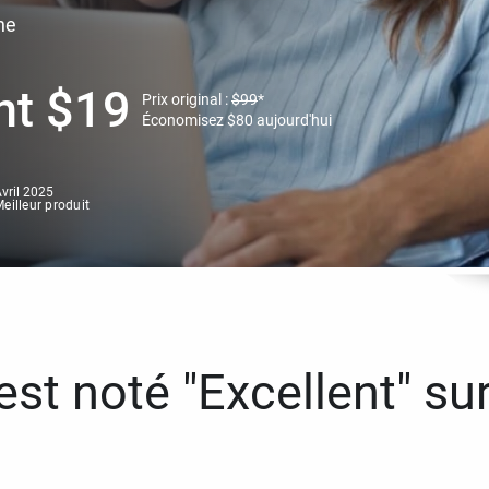
ne
nt
$
19
Prix original :
$
99
*
Économisez
$
80
aujourd'hui
vril 2025
eilleur produit
st noté "Excellent" sur