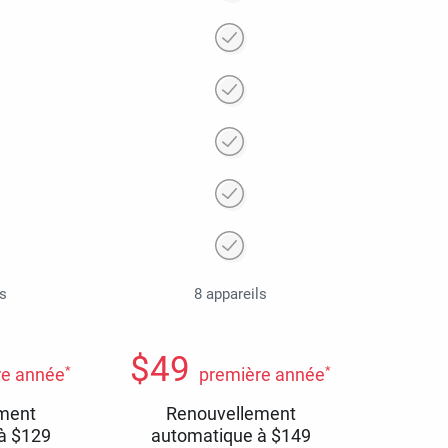
ls
8 appareils
$
49
*
*
re année
première année
ment
Renouvellement
 à
$
129
automatique à
$
149