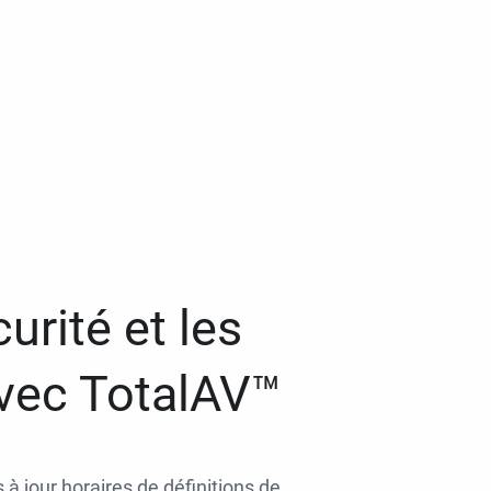
urité et les
avec TotalAV™
 à jour horaires de définitions de