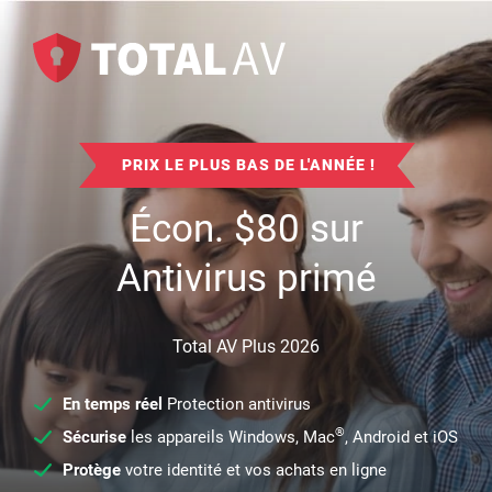
PRIX LE PLUS BAS DE L'ANNÉE !
Écon.
$
80
sur
Antivirus primé
Total AV Plus 2026
En temps réel
Protection antivirus
®
Sécurise
les appareils Windows, Mac
, Android et iOS
Protège
votre identité et vos achats en ligne