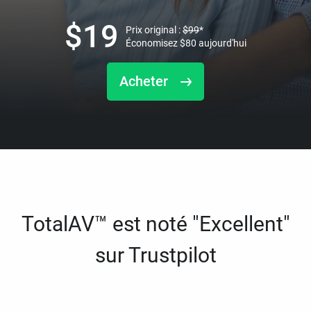
$
19
Prix original :
$
99
*
Économisez
$
80
aujourd'hui
Acheter
TotalAV™ est noté "Excellent"
sur Trustpilot