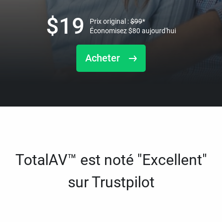
$
19
Prix original :
$
99
*
Économisez
$
80
aujourd'hui
Acheter
TotalAV™ est noté "Excellent"
sur Trustpilot