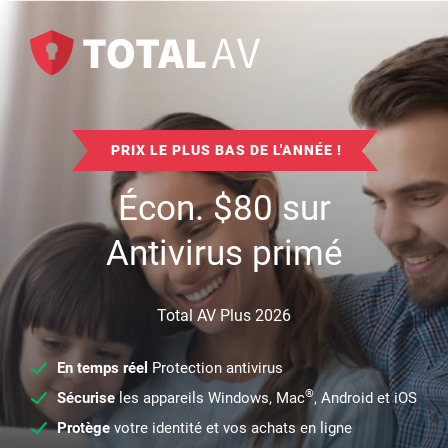
PRIX LE PLUS BAS DE L'ANNÉE !
Écon.
$
80
sur
Antivirus primé
Total AV Plus 2026
En temps réel
Protection antivirus
®
Sécurise
les appareils Windows, Mac
, Android et iOS
Protège
votre identité et vos achats en ligne