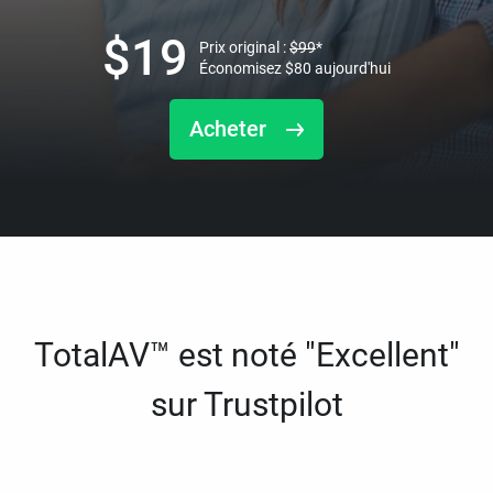
$
19
Prix original :
$
99
*
Économisez
$
80
aujourd'hui
Acheter
TotalAV™ est noté "Excellent"
sur Trustpilot