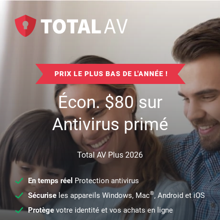
PRIX LE PLUS BAS DE L'ANNÉE !
Écon.
$
80
sur
Antivirus primé
Total AV Plus 2026
En temps réel
Protection antivirus
®
Sécurise
les appareils Windows, Mac
, Android et iOS
Protège
votre identité et vos achats en ligne