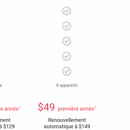
ls
8 appareils
$
49
*
*
re année
première année
ment
Renouvellement
 à
$
129
automatique à
$
149