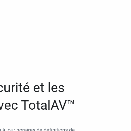
urité et les
avec TotalAV™
 à jour horaires de définitions de