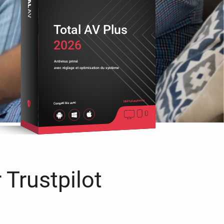
Total AV Plus
2026
Antivirus primé
avec réglage et optimisation du système
Multiplateforme
Compatible avec
 Trustpilot