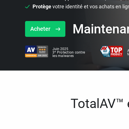
Protège
votre identité et vos achats en lig
Maintena
Acheter
Juin 2025
A
3* Protection contre
M
les malwares
TotalAV™ e