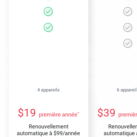
4 appareils
6 apparei
$
19
$
39
*
première année
premiè
Renouvellement
Renouvelle
automatique à
$
99
/année
automatique