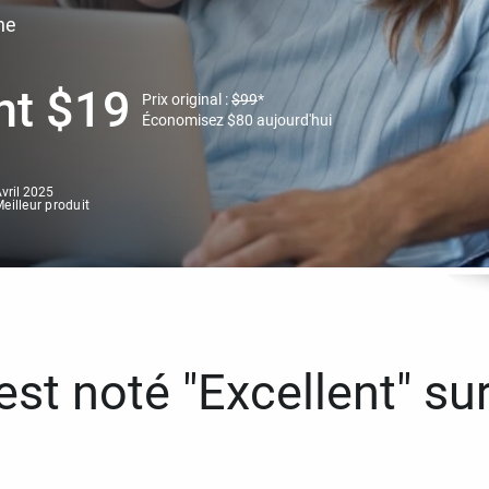
ne
nt
$
19
Prix original :
$
99
*
Économisez
$
80
aujourd'hui
vril 2025
eilleur produit
st noté "Excellent" sur