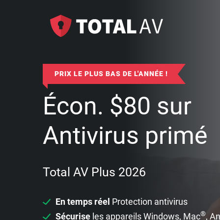
PRIX LE PLUS BAS DE L'ANNÉE !
Écon.
$
80
sur
Antivirus primé
Total AV Plus 2026
En temps réel
Protection antivirus
®
Sécurise
les appareils Windows, Mac
, A