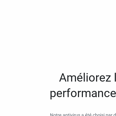
Améliorez l
performances
Notre antivirus a été choisi par 