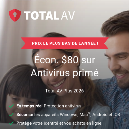
PRIX LE PLUS BAS DE L'ANNÉE !
Écon.
$
80
sur
Antivirus primé
Total AV Plus 2026
En temps réel
Protection antivirus
®
Sécurise
les appareils Windows, Mac
, Android et iOS
Protège
votre identité et vos achats en ligne