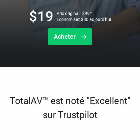
$
19
Prix original :
$
99
*
Économisez
$
80
aujourd'hui
Acheter
TotalAV™ est noté "Excellent"
sur Trustpilot