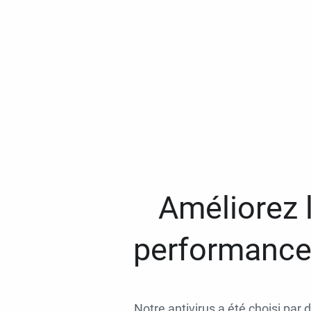
Améliorez l
performances
Notre antivirus a été choisi par 