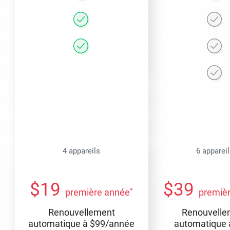
4 appareils
6 apparei
$
19
$
39
*
première année
premiè
Renouvellement
Renouvelle
automatique à
$
99
/année
automatique