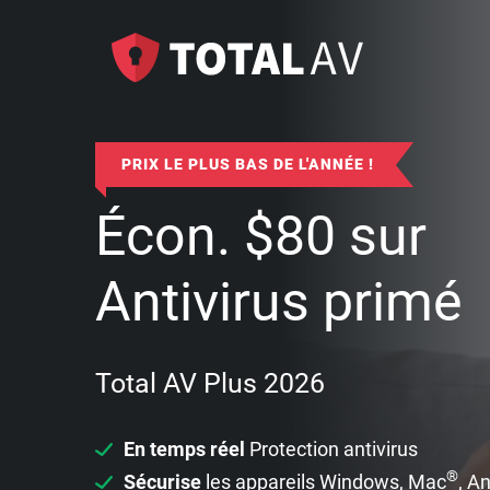
PRIX LE PLUS BAS DE L'ANNÉE !
Écon.
$
80
sur
Antivirus primé
Total AV Plus 2026
En temps réel
Protection antivirus
®
Sécurise
les appareils Windows, Mac
, A