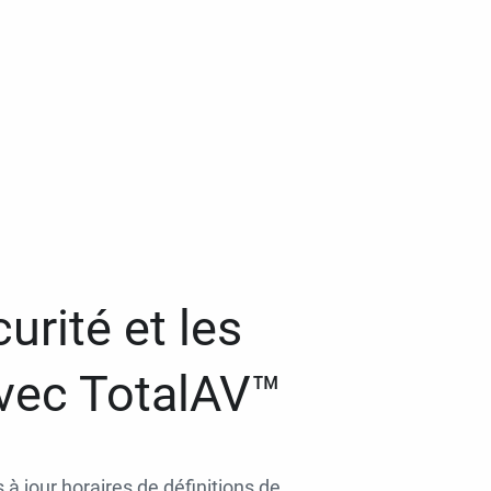
urité et les
avec TotalAV™
 à jour horaires de définitions de