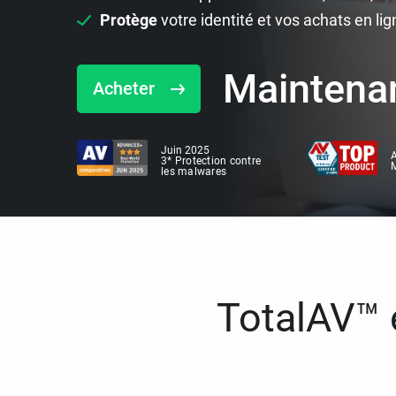
Protège
votre identité et vos achats en lig
Maintena
Acheter
Juin 2025
A
3* Protection contre
M
les malwares
TotalAV™ e