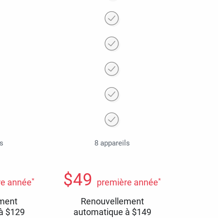
ls
8 appareils
$
49
*
*
re année
première année
ment
Renouvellement
 à
$
129
automatique à
$
149