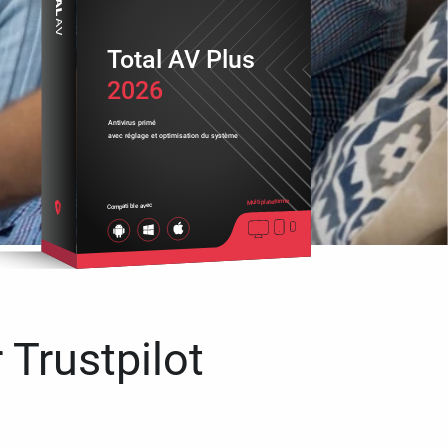
Total AV Plus
2026
Antivirus primé
avec réglage et optimisation du système
Multiplateforme
Compatible avec
 Trustpilot