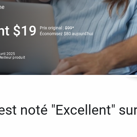
ne
nt
$
19
Prix original :
$
99
*
Économisez
$
80
aujourd'hui
vril 2025
eilleur produit
st noté "Excellent" sur