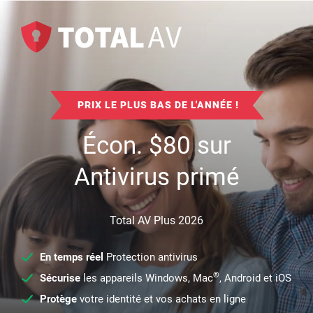
PRIX LE PLUS BAS DE L'ANNÉE !
Écon.
$
80
sur
Antivirus primé
Total AV Plus 2026
En temps réel
Protection antivirus
®
Sécurise
les appareils Windows, Mac
, Android et iOS
Protège
votre identité et vos achats en ligne