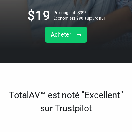
$
19
Prix original :
$
99
*
Économisez
$
80
aujourd'hui
Acheter
TotalAV™ est noté "Excellent"
sur Trustpilot