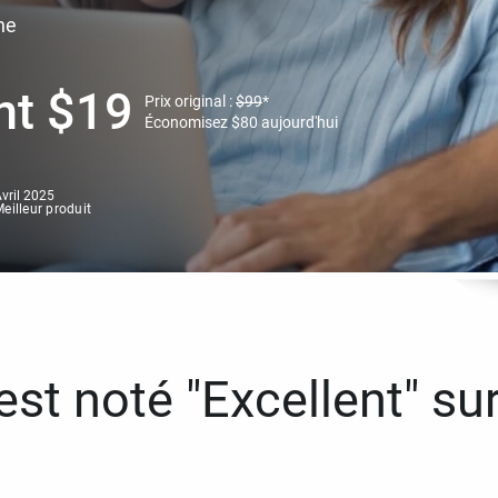
ne
nt
$
19
Prix original :
$
99
*
Économisez
$
80
aujourd'hui
vril 2025
eilleur produit
st noté "Excellent" sur