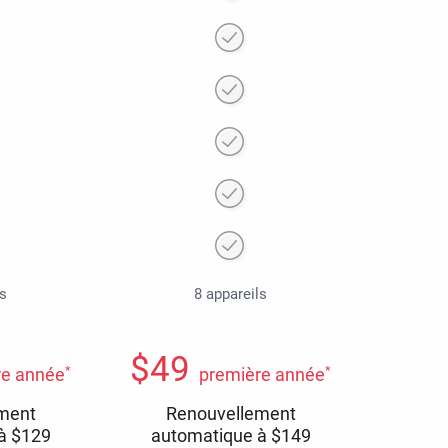
ls
8 appareils
$
49
*
*
re année
première année
ment
Renouvellement
 à
$
129
automatique à
$
149