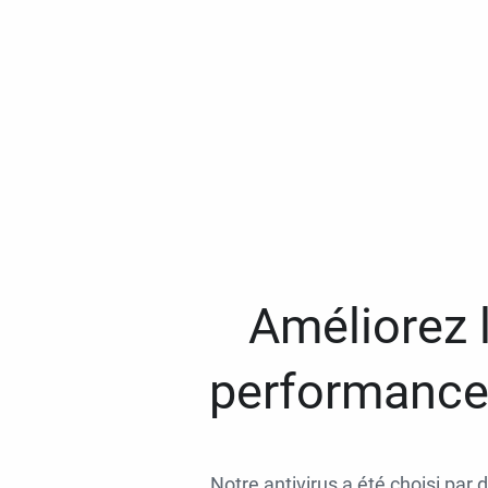
Améliorez l
performances
Notre antivirus a été choisi par 