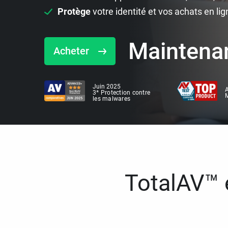
Protège
votre identité et vos achats en lig
Maintena
Acheter
Juin 2025
A
3* Protection contre
M
les malwares
TotalAV™ e