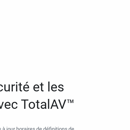
urité et les
avec TotalAV™
 à jour horaires de définitions de