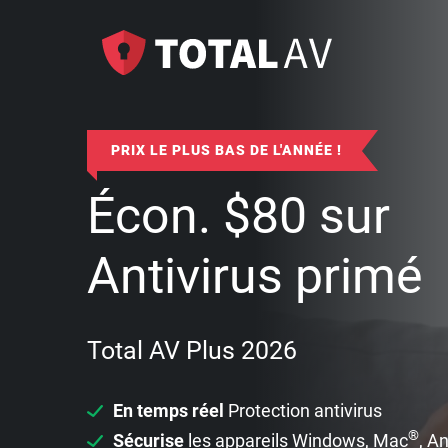
PRIX LE PLUS BAS DE L'ANNÉE !
Écon.
$
80
sur
Antivirus primé
Total AV Plus 2026
En temps réel
Protection antivirus
®
Sécurise
les appareils Windows, Mac
, A