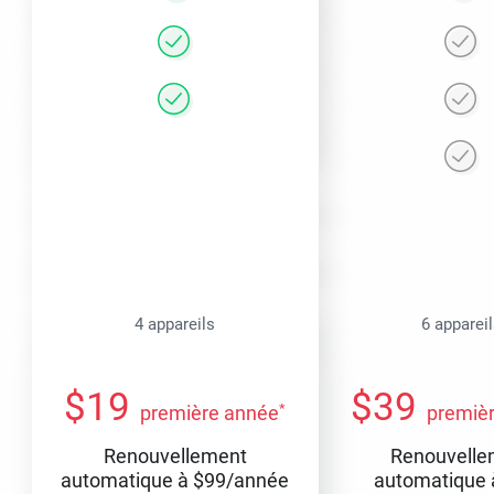
4 appareils
6 apparei
$
19
$
39
*
première année
premiè
Renouvellement
Renouvelle
automatique à
$
99
/année
automatique