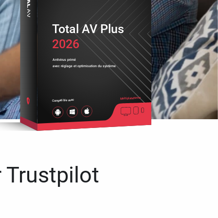
Total AV Plus
2026
Antivirus primé
avec réglage et optimisation du système
Multiplateforme
Compatible avec
 Trustpilot