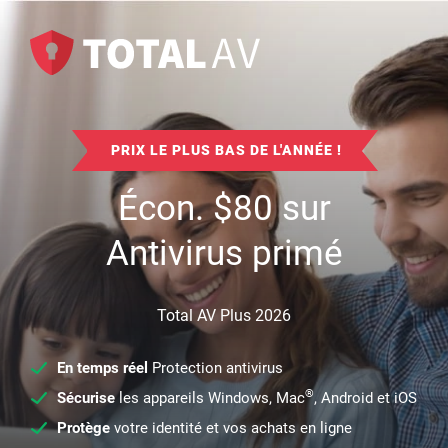
PRIX LE PLUS BAS DE L'ANNÉE !
Écon.
$
80
sur
Antivirus primé
Total AV Plus 2026
En temps réel
Protection antivirus
®
Sécurise
les appareils Windows, Mac
, Android et iOS
Protège
votre identité et vos achats en ligne