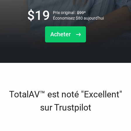
$
19
Prix original :
$
99
*
Économisez
$
80
aujourd'hui
Acheter
TotalAV™ est noté "Excellent"
sur Trustpilot