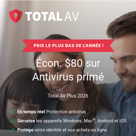
PRIX LE PLUS BAS DE L'ANNÉE !
Écon.
$
80
sur
Antivirus primé
Total AV Plus 2026
En temps réel
Protection antivirus
®
Sécurise
les appareils Windows, Mac
, Android et iOS
Protège
votre identité et vos achats en ligne