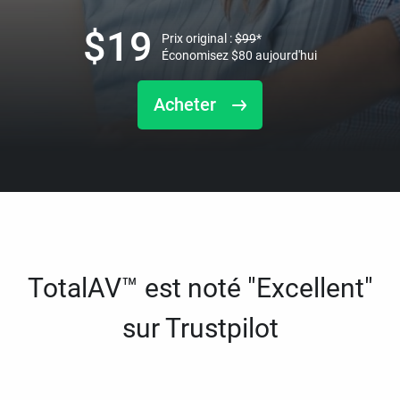
$
19
Prix original :
$
99
*
Économisez
$
80
aujourd'hui
Acheter
TotalAV™ est noté "Excellent"
sur Trustpilot