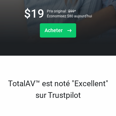
$
19
Prix original :
$
99
*
Économisez
$
80
aujourd'hui
Acheter
TotalAV™ est noté "Excellent"
sur Trustpilot