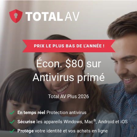
PRIX LE PLUS BAS DE L'ANNÉE !
Écon.
$
80
sur
Antivirus primé
Total AV Plus 2026
En temps réel
Protection antivirus
®
Sécurise
les appareils Windows, Mac
, Android et iOS
Protège
votre identité et vos achats en ligne