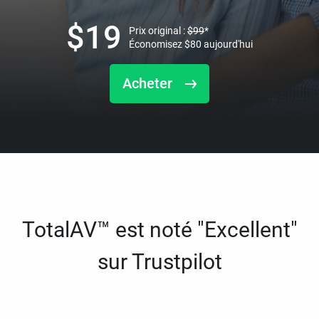
$
19
Prix original :
$
99
*
Économisez
$
80
aujourd'hui
Acheter
TotalAV™ est noté "Excellent"
sur Trustpilot