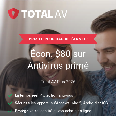
PRIX LE PLUS BAS DE L'ANNÉE !
Écon.
$
80
sur
Antivirus primé
Total AV Plus 2026
En temps réel
Protection antivirus
®
Sécurise
les appareils Windows, Mac
, Android et iOS
Protège
votre identité et vos achats en ligne