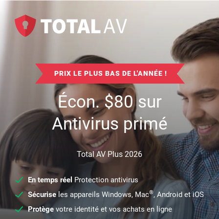
PRIX LE PLUS BAS DE L'ANNÉE !
Écon.
$
80
sur
Antivirus primé
Total AV Plus 2026
En temps réel
Protection antivirus
®
Sécurise
les appareils Windows, Mac
, Android et iOS
Protège
votre identité et vos achats en ligne