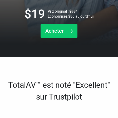
$
19
Prix original :
$
99
*
Économisez
$
80
aujourd'hui
Acheter
TotalAV™ est noté "Excellent"
sur Trustpilot