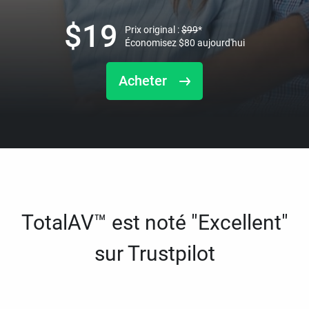
$
19
Prix original :
$
99
*
Économisez
$
80
aujourd'hui
Acheter
TotalAV™ est noté "Excellent"
sur Trustpilot