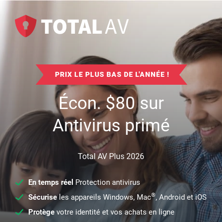
PRIX LE PLUS BAS DE L'ANNÉE !
Écon.
$
80
sur
Antivirus primé
Total AV Plus 2026
En temps réel
Protection antivirus
®
Sécurise
les appareils Windows, Mac
, Android et iOS
Protège
votre identité et vos achats en ligne