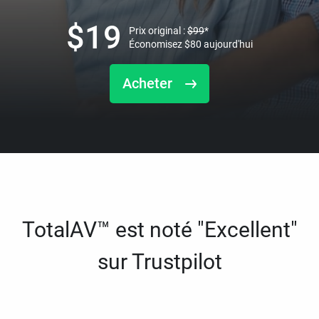
$
19
Prix original :
$
99
*
Économisez
$
80
aujourd'hui
Acheter
TotalAV™ est noté "Excellent"
sur Trustpilot