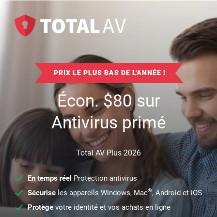
PRIX LE PLUS BAS DE L'ANNÉE !
Écon.
$
80
sur
Antivirus primé
Total AV Plus 2026
En temps réel
Protection antivirus
®
Sécurise
les appareils Windows, Mac
, Android et iOS
Protège
votre identité et vos achats en ligne