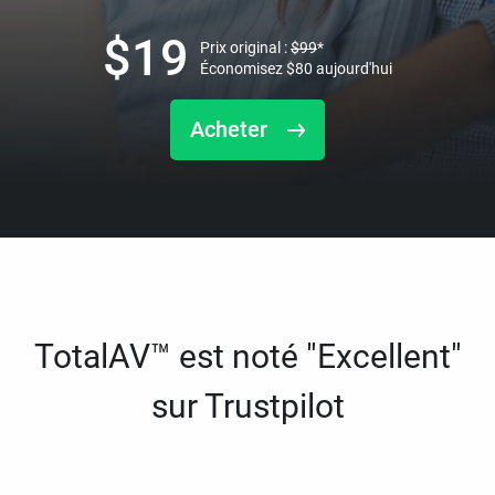
$
19
Prix original :
$
99
*
Économisez
$
80
aujourd'hui
Acheter
TotalAV™ est noté "Excellent"
sur Trustpilot