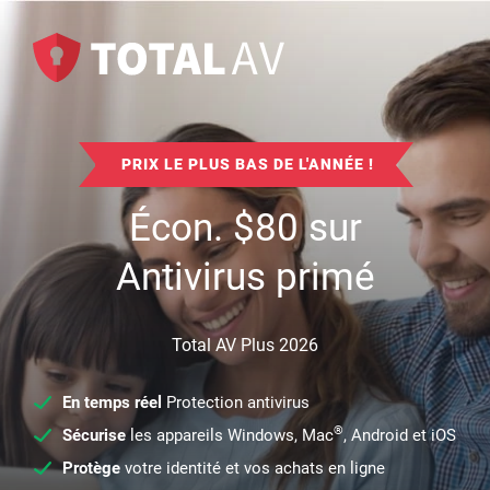
PRIX LE PLUS BAS DE L'ANNÉE !
Écon.
$
80
sur
Antivirus primé
Total AV Plus 2026
En temps réel
Protection antivirus
®
Sécurise
les appareils Windows, Mac
, Android et iOS
Protège
votre identité et vos achats en ligne