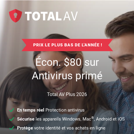
PRIX LE PLUS BAS DE L'ANNÉE !
Écon.
$
80
sur
Antivirus primé
Total AV Plus 2026
En temps réel
Protection antivirus
®
Sécurise
les appareils Windows, Mac
, Android et iOS
Protège
votre identité et vos achats en ligne