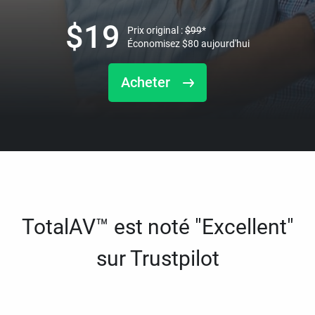
$
19
Prix original :
$
99
*
Économisez
$
80
aujourd'hui
Acheter
TotalAV™ est noté "Excellent"
sur Trustpilot