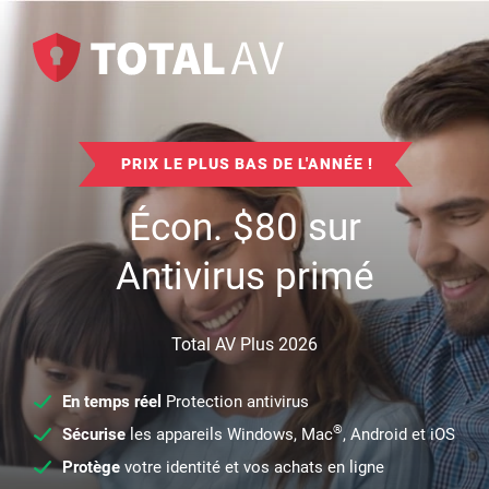
PRIX LE PLUS BAS DE L'ANNÉE !
Écon.
$
80
sur
Antivirus primé
Total AV Plus 2026
En temps réel
Protection antivirus
®
Sécurise
les appareils Windows, Mac
, Android et iOS
Protège
votre identité et vos achats en ligne