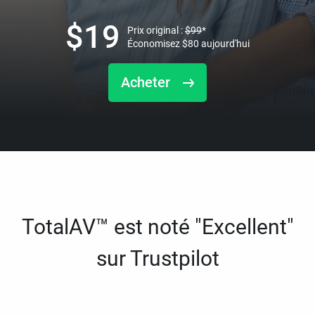
$
19
Prix original :
$
99
*
Économisez
$
80
aujourd'hui
Acheter
TotalAV™ est noté "Excellent"
sur Trustpilot