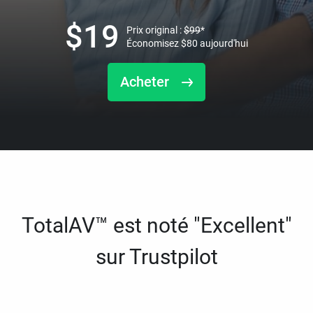
$
19
Prix original :
$
99
*
Économisez
$
80
aujourd'hui
Acheter
TotalAV™ est noté "Excellent"
sur Trustpilot