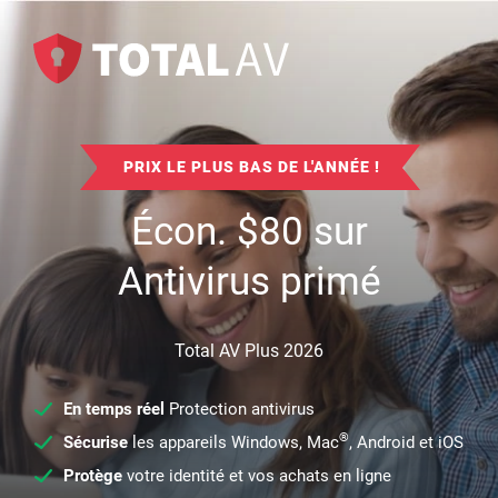
PRIX LE PLUS BAS DE L'ANNÉE !
Écon.
$
80
sur
Antivirus primé
Total AV Plus 2026
En temps réel
Protection antivirus
®
Sécurise
les appareils Windows, Mac
, Android et iOS
Protège
votre identité et vos achats en ligne