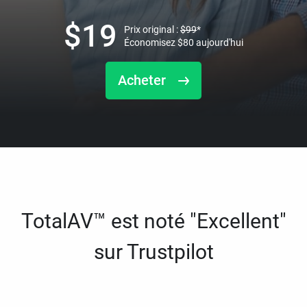
$
19
Prix original :
$
99
*
Économisez
$
80
aujourd'hui
Acheter
TotalAV™ est noté "Excellent"
sur Trustpilot