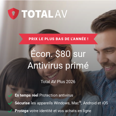
PRIX LE PLUS BAS DE L'ANNÉE !
Écon.
$
80
sur
Antivirus primé
Total AV Plus 2026
En temps réel
Protection antivirus
®
Sécurise
les appareils Windows, Mac
, Android et iOS
Protège
votre identité et vos achats en ligne