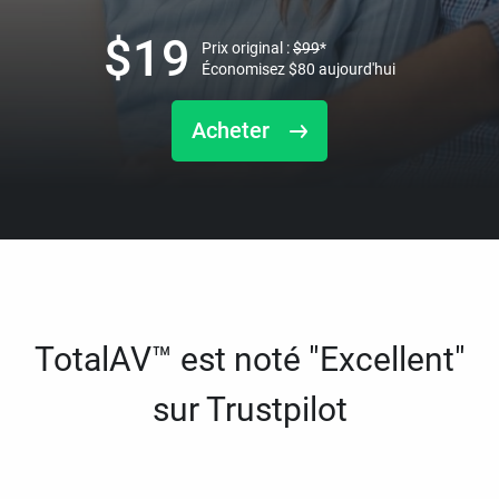
$
19
Prix original :
$
99
*
Économisez
$
80
aujourd'hui
Acheter
TotalAV™ est noté "Excellent"
sur Trustpilot