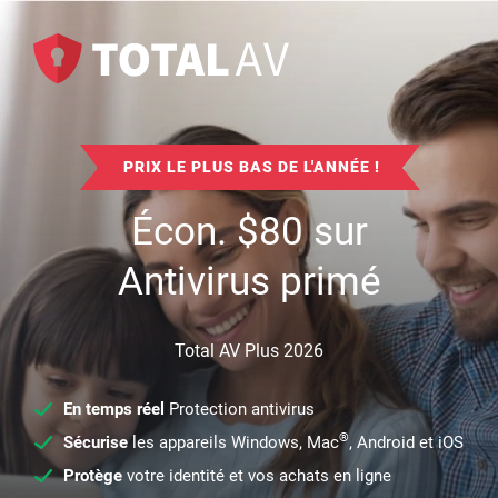
PRIX LE PLUS BAS DE L'ANNÉE !
Écon.
$
80
sur
Antivirus primé
Total AV Plus 2026
En temps réel
Protection antivirus
®
Sécurise
les appareils Windows, Mac
, Android et iOS
Protège
votre identité et vos achats en ligne