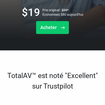
$
19
Prix original :
$
99
*
Économisez
$
80
aujourd'hui
Acheter
TotalAV™ est noté "Excellent"
sur Trustpilot