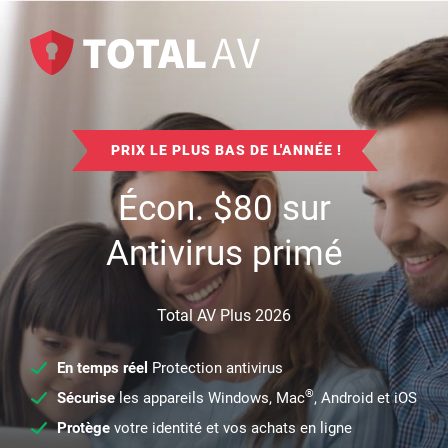
PRIX LE PLUS BAS DE L'ANNÉE !
Écon.
$
80
sur
Antivirus primé
Total AV Plus 2026
En temps réel
Protection antivirus
®
Sécurise
les appareils Windows, Mac
, Android et iOS
Protège
votre identité et vos achats en ligne