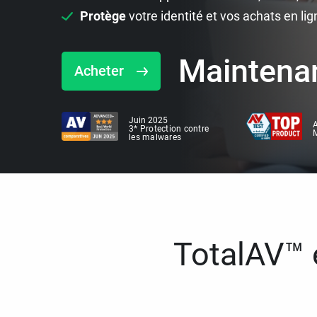
Protège
votre identité et vos achats en lig
Maintena
Acheter
Juin 2025
A
3* Protection contre
M
les malwares
TotalAV™ e