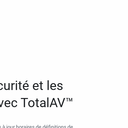
urité et les
avec TotalAV™
 à jour horaires de définitions de