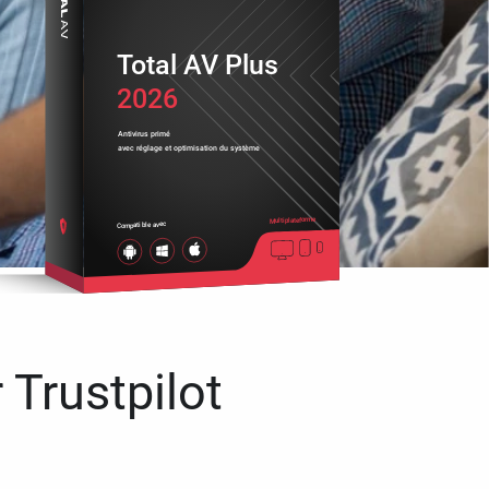
Total AV Plus
2026
Antivirus primé
avec réglage et optimisation du système
Multiplateforme
Compatible avec
 Trustpilot