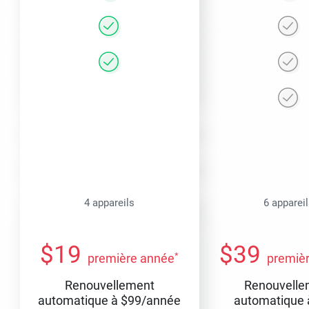
4 appareils
6 apparei
$
19
$
39
*
première année
premiè
Renouvellement
Renouvelle
automatique à
$
99
/année
automatique