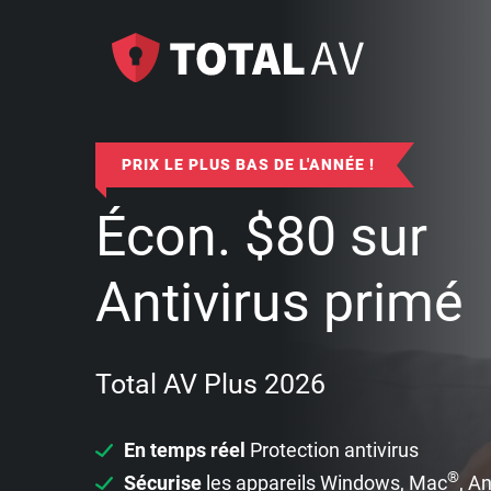
PRIX LE PLUS BAS DE L'ANNÉE !
Écon.
$
80
sur
Antivirus primé
Total AV Plus 2026
En temps réel
Protection antivirus
®
Sécurise
les appareils Windows, Mac
, A