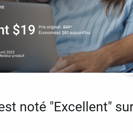
ne
nt
$
19
Prix original :
$
99
*
Économisez
$
80
aujourd'hui
vril 2025
eilleur produit
st noté "Excellent" sur