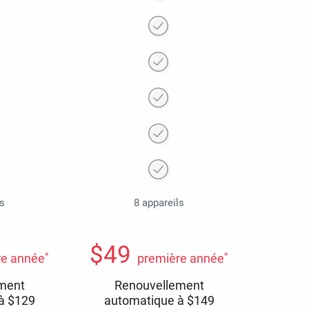
ls
8 appareils
$
49
*
*
re année
première année
ment
Renouvellement
 à
$
129
automatique à
$
149