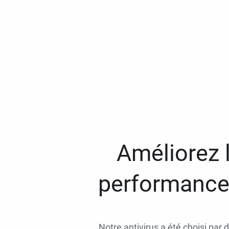
Améliorez l
performances
Notre antivirus a été choisi par 