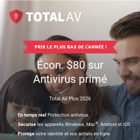
PRIX LE PLUS BAS DE L'ANNÉE !
Écon.
$
80
sur
Antivirus primé
Total AV Plus 2026
En temps réel
Protection antivirus
®
Sécurise
les appareils Windows, Mac
, Android et iOS
Protège
votre identité et vos achats en ligne