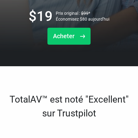
$
19
Prix original :
$
99
*
Économisez
$
80
aujourd'hui
Acheter
TotalAV™ est noté "Excellent"
sur Trustpilot