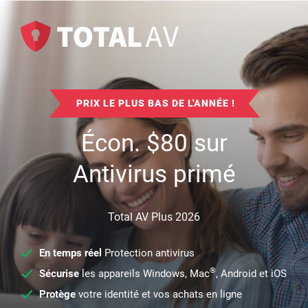
PRIX LE PLUS BAS DE L'ANNÉE !
Écon.
$
80
sur
Antivirus primé
Total AV Plus 2026
En temps réel
Protection antivirus
®
Sécurise
les appareils Windows, Mac
, Android et iOS
Protège
votre identité et vos achats en ligne