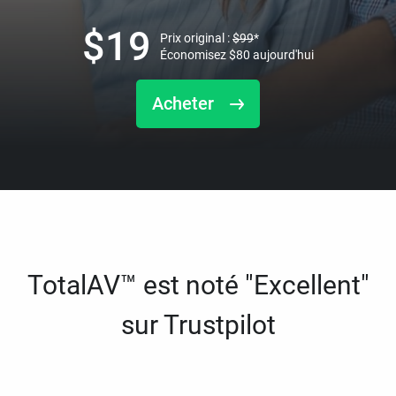
$
19
Prix original :
$
99
*
Économisez
$
80
aujourd'hui
Acheter
TotalAV™ est noté "Excellent"
sur Trustpilot