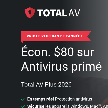
PRIX LE PLUS BAS DE L'ANNÉE !
Écon.
$
80
sur
Antivirus primé
Total AV Plus 2026
En temps réel
Protection antivirus
®
Sécurise
les appareils Windows, Mac
, A