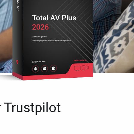
Total AV Plus
2026
Antivirus primé
avec réglage et optimisation du système
Multiplateforme
Compatible avec
 Trustpilot