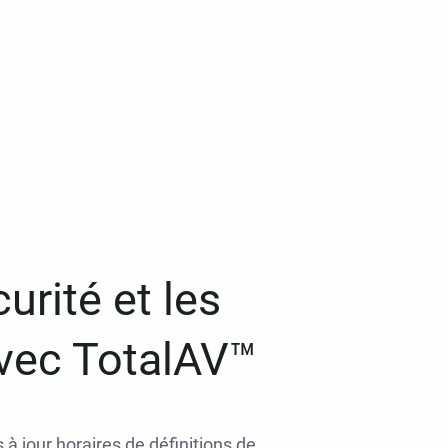
urité et les
avec TotalAV™
 à jour horaires de définitions de