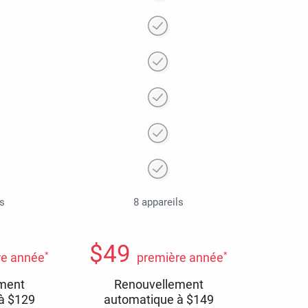
ls
8 appareils
$
49
*
*
re année
première année
ment
Renouvellement
 à
$
129
automatique à
$
149