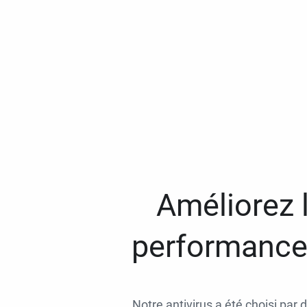
Améliorez l
performances
Notre antivirus a été choisi par 