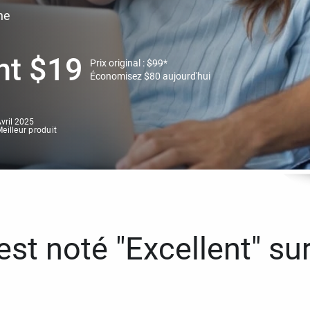
ne
nt
$
19
Prix original :
$
99
*
Économisez
$
80
aujourd'hui
vril 2025
eilleur produit
st noté "Excellent" sur