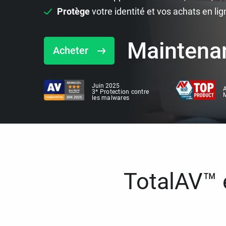
Protège
votre identité et vos achats en lig
Maintena
Acheter
Juin 2025
A
3* Protection contre
M
les malwares
TotalAV™ e