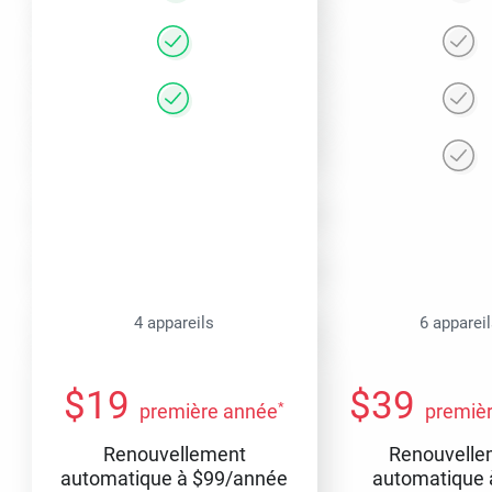
4 appareils
6 apparei
$
19
$
39
*
première année
premiè
Renouvellement
Renouvelle
automatique à
$
99
/année
automatique