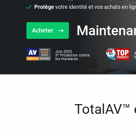
Protège
votre identité et vos achats en lig
Maintena
Acheter
Juin 2025
A
3* Protection contre
M
les malwares
TotalAV™ e