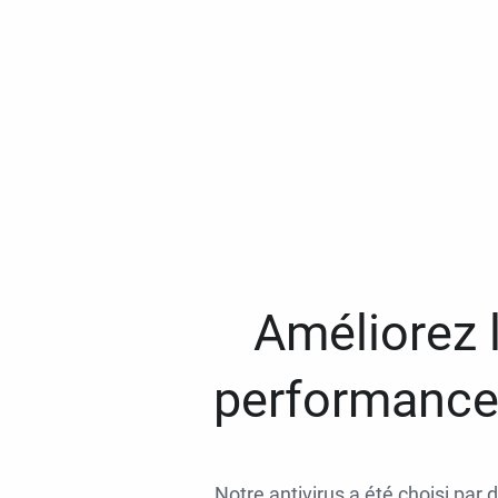
Améliorez l
performances
Notre antivirus a été choisi par 