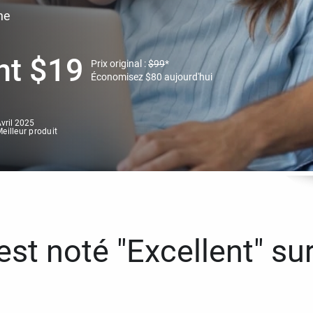
ne
nt
$
19
Prix original :
$
99
*
Économisez
$
80
aujourd'hui
vril 2025
eilleur produit
st noté "Excellent" sur