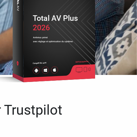
Total AV Plus
2026
Antivirus primé
avec réglage et optimisation du système
Multiplateforme
Compatible avec
 Trustpilot