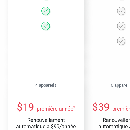
4 appareils
6 apparei
$
19
$
39
*
première année
premiè
Renouvellement
Renouvelle
automatique à
$
99
/année
automatique