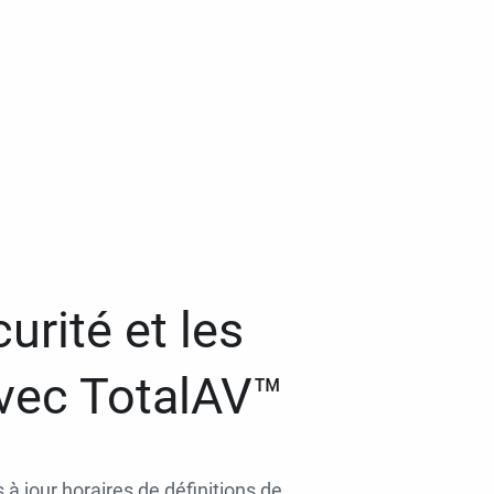
urité et les
avec TotalAV™
 à jour horaires de définitions de