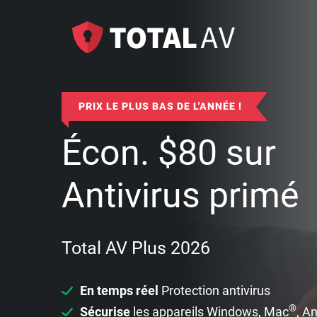
PRIX LE PLUS BAS DE L'ANNÉE !
Écon.
$
80
sur
Antivirus primé
Total AV Plus 2026
En temps réel
Protection antivirus
®
Sécurise
les appareils Windows, Mac
, A