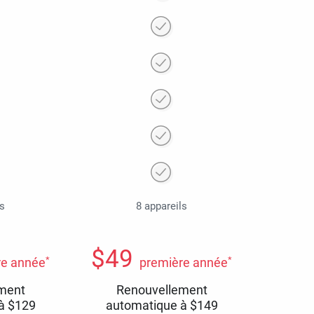
ls
8 appareils
$
49
*
*
re année
première année
ment
Renouvellement
 à
$
129
automatique à
$
149