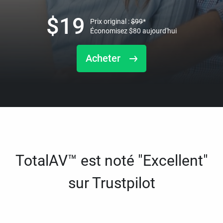
$
19
Prix original :
$
99
*
Économisez
$
80
aujourd'hui
Acheter
TotalAV™ est noté "Excellent"
sur Trustpilot