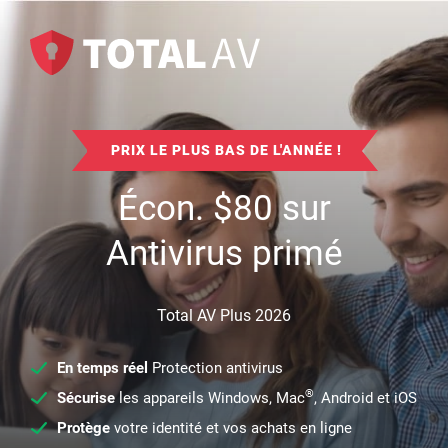
PRIX LE PLUS BAS DE L'ANNÉE !
Écon.
$
80
sur
Antivirus primé
Total AV Plus 2026
En temps réel
Protection antivirus
®
Sécurise
les appareils Windows, Mac
, Android et iOS
Protège
votre identité et vos achats en ligne